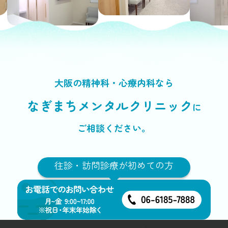
大阪の精神科・心療内科なら
なぎまちメンタルクリニック
に
ご相談ください。
往診・訪問診療が初めての方
メールでのご相談