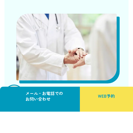
03
ご家族・支援者に寄り添う連携体制
メール・お電話での
WEB予約
お問い合わせ
カ
カ
ラ
ラ
ム
ム
精神科の治療は、医療だけで完結しないことが多いもので
リ
リ
ン
ン
す。当院ではご本人の同意のもと、ご家族、訪問看護、ケ
ク
ク