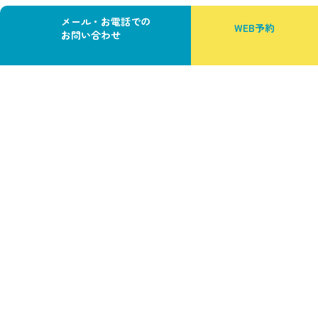
往診・訪問診療
よくある質問
外来診療
メール・お電話での
WEB予約
お問い合わせ
カ
カ
ラ
ラ
ム
ム
リ
リ
ン
ン
ク
ク
大阪の精神科・心療内科なら
なぎまちメンタルクリニック
に
ご相談ください。